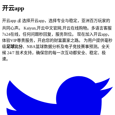
开云app
开云app 💰 选择开云app，选择专业与稳定，亚洲百万玩家的
共同心声。 Kaiyun,开云中文官网,开云在线购物。多语言客服
7x24在线，任何问题秒回复，服务到位。 现在加入开云app，
体验VIP尊贵服务，开启您的财富赢家之路。 为用户提供毫秒
级
足球比分
、NBA篮球数据分析及电子竞技赛事预测。全天
候 24/7 技术支持，确保您的每一次互动都安全、稳定、极
速。