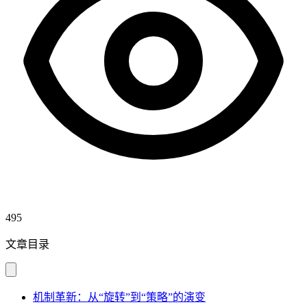
495
文章目录
机制革新：从“旋转”到“策略”的演变